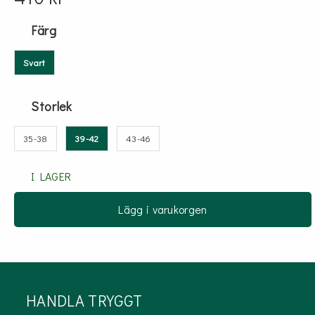
Färg
Svart
Storlek
35-38
39-42
43-46
I LAGER
Lägg i varukorgen
HANDLA TRYGGT