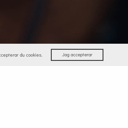
Jag accepterar
ccepterar du cookies.
Frakt
Normal leveranstid är 3-
tt närmaste DHL Service