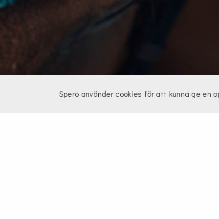
Spero använder cookies för att kunna ge en 
Leve
När du handlar på Spero.se h
5 arbetsdagar. Längre levera