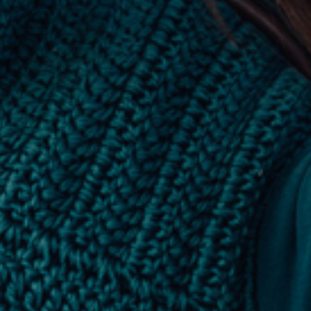
ÖVRIGT
Sadelskydd & stigbygelskydd
Benlindor och Boots
Täcke
Huvor
Muggmedel