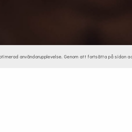
optimerad användarupplevelse. Genom att fortsätta på sidan a
ranstider och 
anteras en mottagen och godkänd order inom två arbetsdagar. 
nstid kan förekomma under högsäsong. Leveransen sker till di