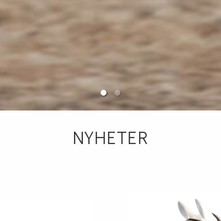
NYHETER