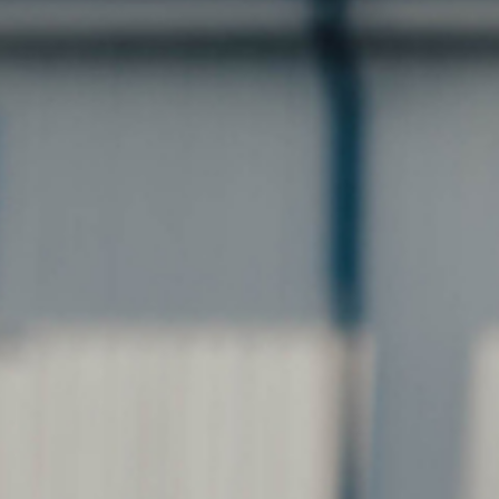
ÖVRIGT
Sadelskydd & stigbygelskydd
Benlindor och Boots
Täcke
Huvor
Muggmedel