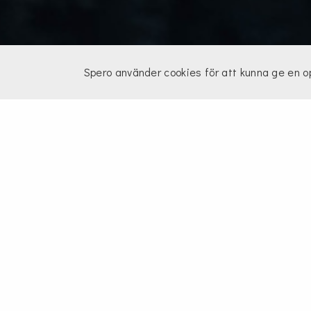
Spero använder cookies för att kunna ge en 
EQUIPE
Med över 20 års erfarenhet er
tillverkade i Italien. Varje p
tillverkar Equipe produkter so