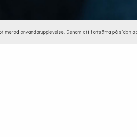
optimerad användarupplevelse. Genom att fortsätta på sidan a
Equipe
bjuder Equipe hantverk av högsta kvalitet med exklusiva detal
rodukt är tillverkad med både ryttare och häst i åtanke. Med sto
m motsvarar sina kunders behov vid dressyr, hoppning, fälttävla