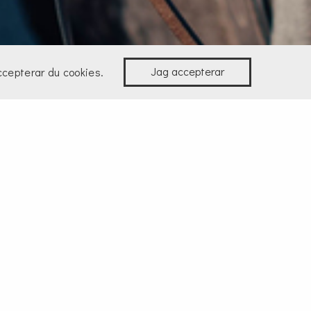
Jag accepterar
ccepterar du cookies.
jer som är omsorgsfullt
r passion och skicklighet
n och distansritt.