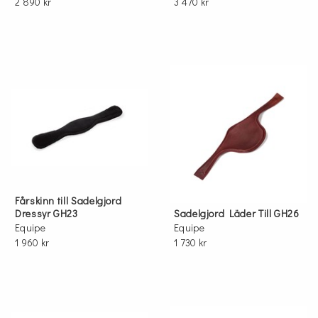
2 890 kr
3 470 kr
Fårskinn till Sadelgjord
Dressyr GH23
Sadelgjord Läder Till GH26
Equipe
Equipe
1 960 kr
1 730 kr