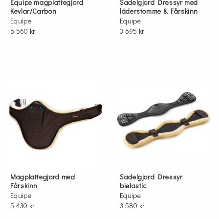
Equipe magplattegjord
Sadelgjord Dressyr med
Kevlar/Carbon
läderstomme & Fårskinn
Equipe
Equipe
5 560 kr
3 695 kr
Magplattegjord med
Sadelgjord Dressyr
Fårskinn
bielastic
Equipe
Equipe
5 430 kr
3 580 kr