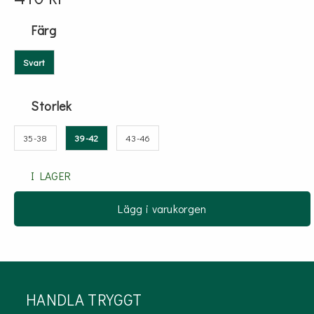
Färg
Svart
Storlek
35-38
39-42
43-46
I LAGER
Lägg i varukorgen
HANDLA TRYGGT