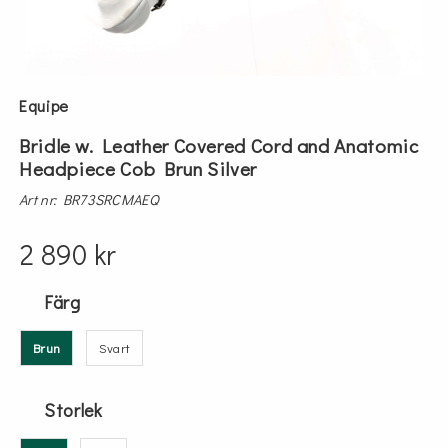
Equipe
Bridle w. Leather Covered Cord and Anatomic
Headpiece Cob Brun Silver
Art nr: BR73SRCMAEQ
2 890 kr
Färg
Brun
Svart
Storlek