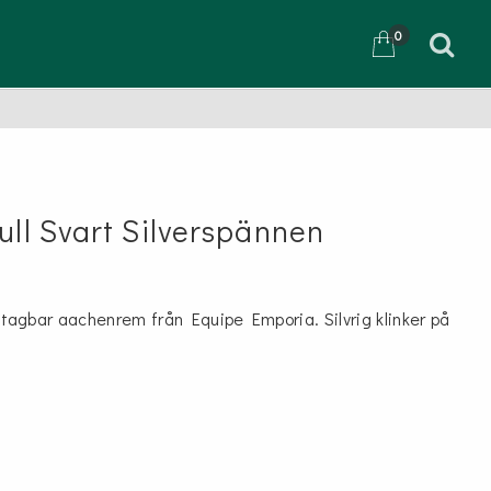
0
D
ull Svart Silverspännen
agbar aachenrem från Equipe Emporia. Silvrig klinker på