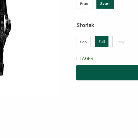
Brun
Svart
Storlek
Cob
Full
Pony
I LAGER