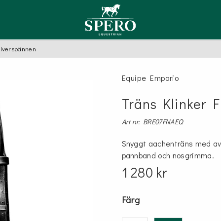
Silverspännen
TYGLAR
ER
LSAM
LAR MED SÄKERHET
SCHABRAK, SADELPAD
VÄSKOR
OLJA
Equipe Emporio
Hoppschabrak
Equipe
E
PUTSVANTE FÅRSKINN
ompany
fety stirrup
Dressyrschabrak
Träns Klinker F
Sadelpadd
TSVÄST
Art nr: BRE07FNAEQ
AL, FÖRBYGLAR
GRIMMOR, GRIMSKAFT
Snyggt aachenträns med avt
pannband och nosgrimma.
Grimmor
1 280 kr
l
Grimskaft
Färg