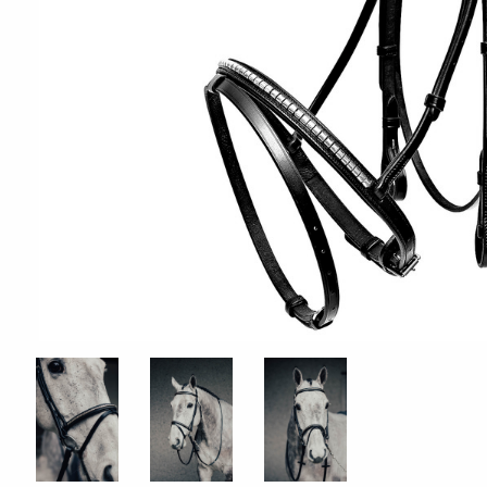
ÖVRIGT
Sadelskydd & stigbygelskydd
Benlindor och Boots
Täcke
Huvor
Muggmedel