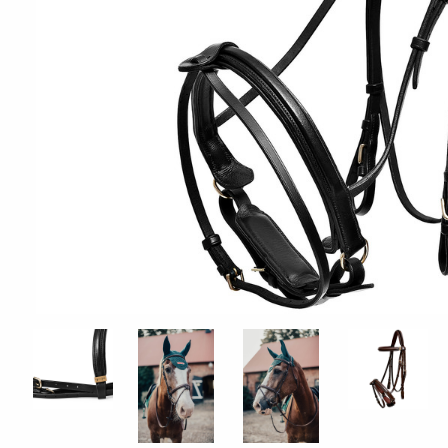
ÖVRIGT
Sadelskydd & stigbygelskydd
Benlindor och Boots
Täcke
Huvor
Muggmedel