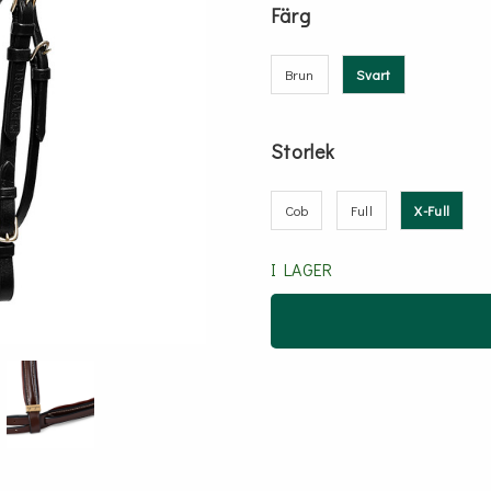
Färg
Brun
Svart
Storlek
Cob
Full
X-Full
I LAGER