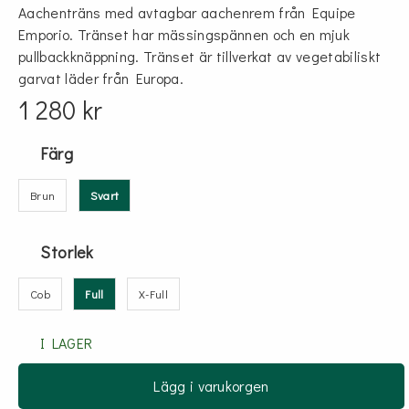
Aachenträns med avtagbar aachenrem från Equipe
Emporio. Tränset har mässingspännen och en mjuk
pullbackknäppning. Tränset är tillverkat av vegetabiliskt
garvat läder från Europa.
1 280 kr
Färg
Brun
Svart
Storlek
Cob
Full
X-Full
I LAGER
Lägg i varukorgen