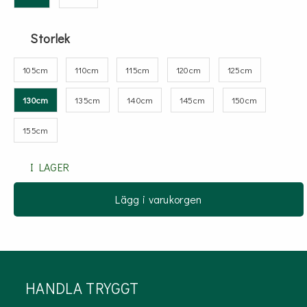
Storlek
105cm
110cm
115cm
120cm
125cm
130cm
135cm
140cm
145cm
150cm
155cm
I LAGER
Lägg i varukorgen
HANDLA TRYGGT