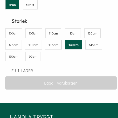
Brun
Svart
Storlek
100cm
105cm
110cm
115cm
120cm
125cm
130cm
135cm
140cm
145cm
150cm
95cm
EJ I LAGER
Lägg i varukorgen
HANDLA TRYGGT