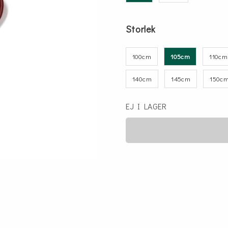
Storlek
100cm
105cm
110cm
140cm
145cm
150c
EJ I LAGER