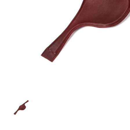
ÖVRIGT
Sadelskydd & stigbygelskydd
Benlindor och Boots
Täcke
Huvor
Muggmedel