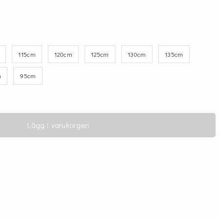
115cm
120cm
125cm
130cm
135cm
m
95cm
Lägg i varukorgen