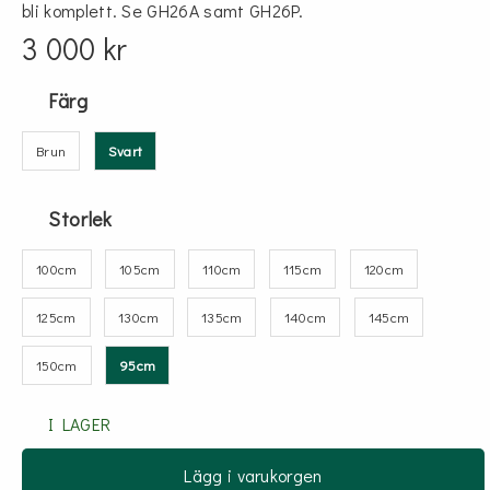
bli komplett. Se GH26A samt GH26P.
3 000 kr
Färg
Brun
Svart
Storlek
100cm
105cm
110cm
115cm
120cm
125cm
130cm
135cm
140cm
145cm
150cm
95cm
I LAGER
Lägg i varukorgen