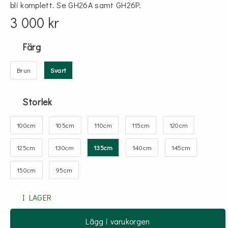
bli komplett. Se GH26A samt GH26P.
3 000 kr
Färg
Brun
Svart
Storlek
100cm
105cm
110cm
115cm
120cm
125cm
130cm
135cm
140cm
145cm
150cm
95cm
I LAGER
Lägg i varukorgen