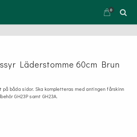
0
D
essyr Läderstomme 60cm Brun
t på båda sidor. Ska kompletteras med antingen fårskinn
tillbehör GH23P samt GH23A.