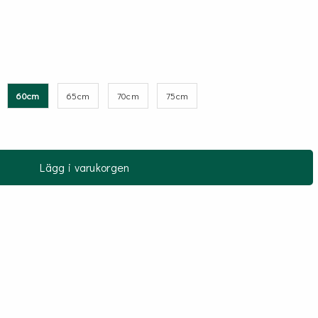
60cm
65cm
70cm
75cm
Lägg i varukorgen