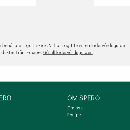
h behålla ett gott skick. Vi har tagit fram en lädervårdsguide
rodukter från Equipe.
Gå till lädervårdsguiden
.
PERO
OM SPERO
Om oss
Equipe