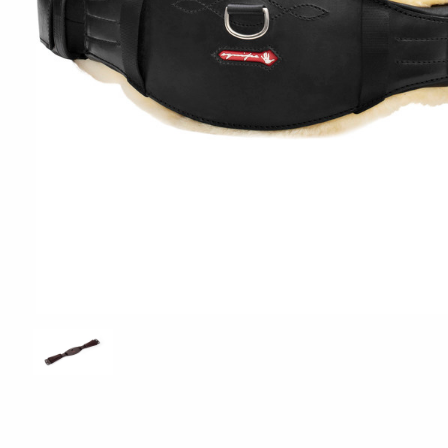
ÖVRIGT
Sadelskydd & stigbygelskydd
Benlindor och Boots
Täcke
Huvor
Muggmedel