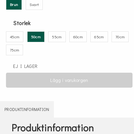
Brun
Svart
Storlek
45cm
50cm
55cm
60cm
65cm
70cm
75cm
EJ I LAGER
Lägg i varukorgen
PRODUKTINFORMATION
Produktinformation