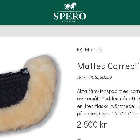
TYGLAR
ER
LSAM
LAR MED SÄKERHET
SCHABRAK, SADELPAD
VÄSKOR
OLJA
EA Mattes
Hoppschabrak
Equipe
E
PUTSVANTE FÅRSKINN
ompany
fety stirrup
Dressyrschabrak
Mattes Correcti
Sadelpadd
TSVÄST
Art nr: 15SJS0228
AL, FÖRBYGLAR
GRIMMOR, GRIMSKAFT
Äkta fårskinnspad med corre
önskemål. Padden går att tv
Grimmor
en liten flaska tvättmedel i
l
Grimskaft
på sadeln) M = 16.5"-17" L = 
2 800 kr