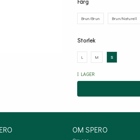
Färg
Brun/Brun
Brun/Naturell
Storlek
L
M
S
I LAGER
PERO
OM SPERO