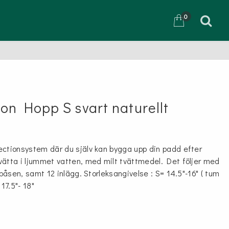
0
D
on Hopp S svart naturellt
ctionsystem där du själv kan bygga upp din padd efter
ätta i ljummet vatten, med milt tvättmedel. Det följer med
 påsen, samt 12 inlägg. Storleksangivelse : S= 14.5"-16" ( tum
17.5"- 18"