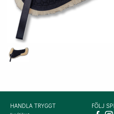
ÖVRIGT
Sadelskydd & stigbygelskydd
Benlindor och Boots
Täcke
Huvor
Muggmedel
HANDLA TRYGGT
FÖLJ S