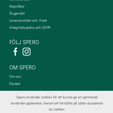
Köpvillkor
Ångerrätt
Leveranstider och Frakt
Integritetspolicy och GDPR
FÖLJ SPERO
OM SPERO
Om oss
Equipe
KONTAKTA OSS
Spero använder cookies för att kunna ge en optimerad
användarupplevelse. Genom att fortsätta på sidan accepterar
kundtjanst@spero.se
du cookies.