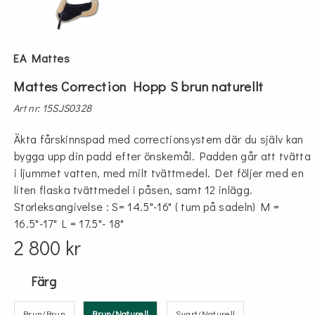
EA Mattes
Mattes Correction Hopp S brun naturellt
Art nr: 15SJS0328
Äkta fårskinnspad med correctionsystem där du själv kan
bygga upp din padd efter önskemål. Padden går att tvätta
i ljummet vatten, med milt tvättmedel. Det följer med en
liten flaska tvättmedel i påsen, samt 12 inlägg.
Storleksangivelse : S= 14.5"-16" ( tum på sadeln) M =
16.5"-17" L = 17.5"- 18"
2 800 kr
Färg
Brun/Brun
Brun/Naturell
Svart/Naturell