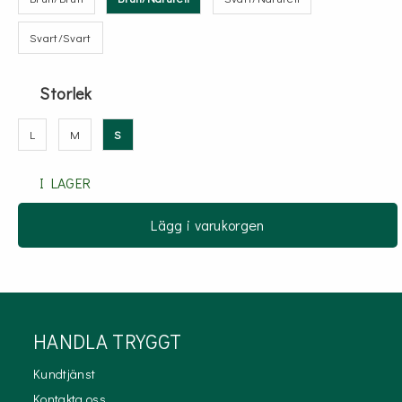
Svart/Svart
Storlek
L
M
S
I LAGER
Lägg i varukorgen
HANDLA TRYGGT
Kundtjänst
Kontakta oss