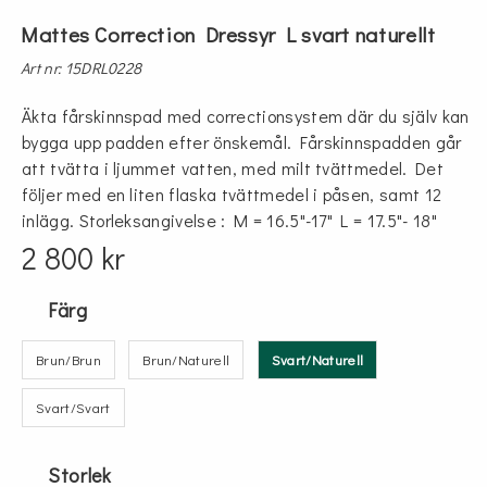
Mattes Correction Dressyr L svart naturellt
Art nr: 15DRL0228
Äkta fårskinnspad med correctionsystem där du själv kan
bygga upp padden efter önskemål. Fårskinnspadden går
att tvätta i ljummet vatten, med milt tvättmedel. Det
följer med en liten flaska tvättmedel i påsen, samt 12
inlägg. Storleksangivelse : M = 16.5"-17" L = 17.5"- 18"
2 800 kr
Färg
Brun/Brun
Brun/Naturell
Svart/Naturell
Svart/Svart
Storlek