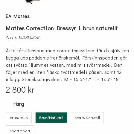
EA Mattes
Mattes Correction Dressyr L brun naturellt
Art nr: 15DRL0328
Äkta fårskinnspad med correctionsystem där du själv kan
bygga upp padden efter önskemål. Fårskinnspadden går
att tvätta i ljummet vatten, med milt tvättmedel. Det
följer med en liten flaska tvättmedel i påsen, samt 12
inlägg. Storleksangivelse : M = 16.5"-17" L = 17.5"- 18"
2 800 kr
Färg
Brun/Brun
Brun/Naturell
Svart/Naturell
Svart/Svart