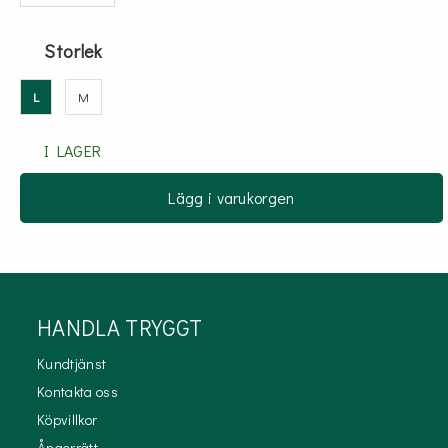
Storlek
L
M
I LAGER
Lägg i varukorgen
HANDLA TRYGGT
Kundtjänst
Kontakta oss
Köpvillkor
Ångerrätt