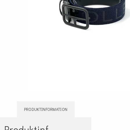
ÖVRIGT
Sadelskydd & stigbygelskydd
Benlindor och Boots
Täcke
Huvor
Muggmedel
PRODUKTINFORMATION
Produktinformation