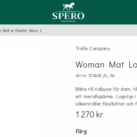
Belt w Elastic Navy L
TYGLAR
ER
LSAM
LAR MED SÄKERHET
SCHABRAK, SADELPAD
VÄSKOR
OLJA
Trolle Company
Hoppschabrak
Equipe
E
PUTSVANTE FÅRSKINN
ompany
fety stirrup
Dressyrschabrak
Woman Mat Log
Sadelpadd
TSVÄST
Art nr: TCBLW_EL_NL
AL, FÖRBYGLAR
GRIMMOR, GRIMSKAFT
Bälte till ridbyxor för dam, 
ett metallspänne. Logotyp i
Grimmor
säkerställer flexibilitet och f
l
Grimskaft
1 270 kr
Färg