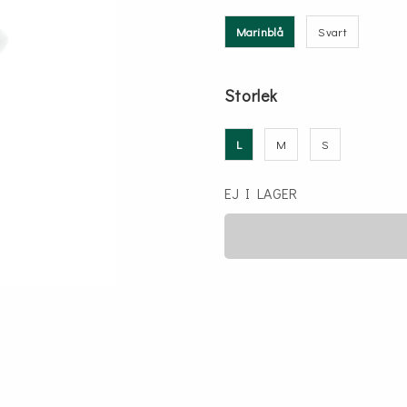
Marinblå
Svart
Storlek
L
M
S
EJ I LAGER