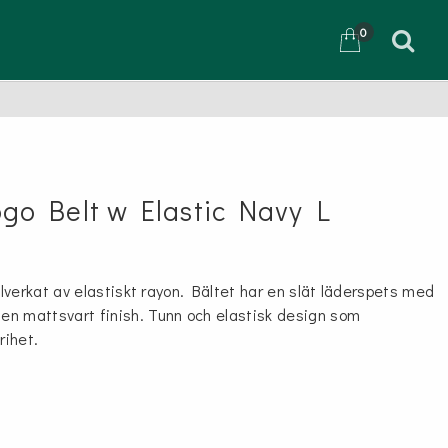
0
D
o Belt w Elastic Navy L
tillverkat av elastiskt rayon. Bältet har en slät läderspets med
 en mattsvart finish. Tunn och elastisk design som
rihet.