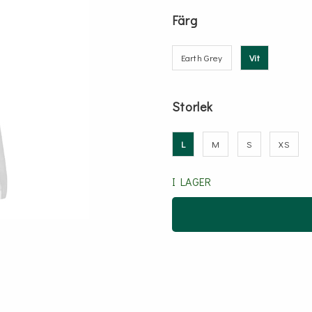
Färg
Earth Grey
Vit
Storlek
L
M
S
XS
I LAGER