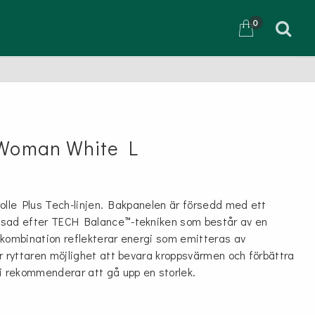
0
D
 Woman White L
Trolle Plus Tech-linjen. Bakpanelen är försedd med ett
ssad efter TECH Balance™-tekniken som består av en
kombination reflekterar energi som emitteras av
r ryttaren möjlighet att bevara kroppsvärmen och förbättra
i rekommenderar att gå upp en storlek.