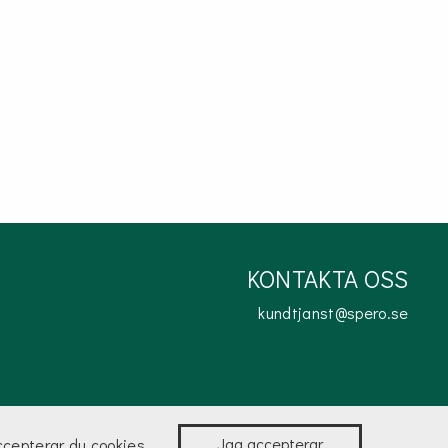
KONTAKTA OSS
kundtjanst@spero.se
Jag accepterar
ccepterar du cookies.