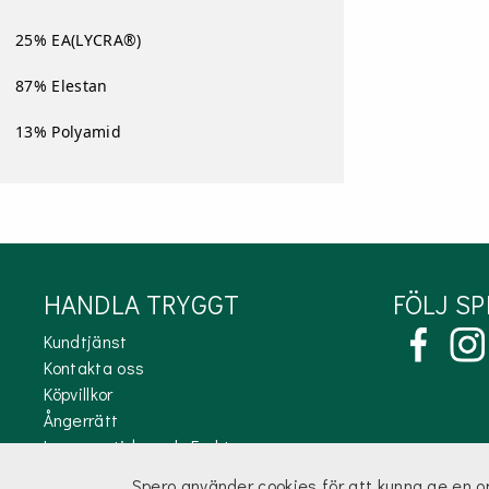
25% EA(LYCRA®)
87% Elestan
13% Polyamid
HANDLA TRYGGT
FÖLJ S
Kundtjänst
Kontakta oss
Köpvillkor
Ångerrätt
Leveranstider och Frakt
Integritetspolicy och GDPR
Spero använder cookies för att kunna ge en 