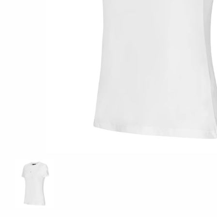
ÖVRIGT
Sadelskydd & stigbygelskydd
Benlindor och Boots
Täcke
Huvor
Muggmedel