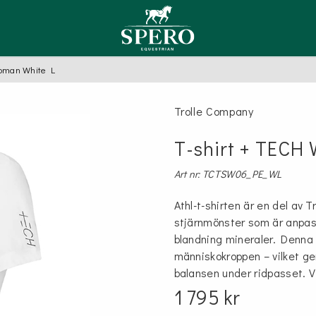
Woman White L
TYGLAR
ER
LSAM
LAR MED SÄKERHET
SCHABRAK, SADELPAD
VÄSKOR
OLJA
Trolle Company
Hoppschabrak
Equipe
E
PUTSVANTE FÅRSKINN
ompany
fety stirrup
Dressyrschabrak
T-shirt + TECH
Sadelpadd
TSVÄST
Art nr: TCTSW06_PE_WL
AL, FÖRBYGLAR
GRIMMOR, GRIMSKAFT
Athl-t-shirten är en del av 
stjärnmönster som är anpa
Grimmor
blandning mineraler. Denna 
l
Grimskaft
människokroppen – vilket ge
balansen under ridpasset. V
1 795 kr