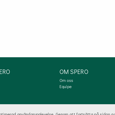
PERO
OM SPERO
Om oss
Equipe
optimerad användarupplevelse. Genom att fortsätta på sidan a