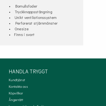
• Bomullsfoder
• Tryckknappsstängning
• Unikt ventilationssystem
• Perforerat stjärnmönster
• Onesize
• Finns i svart
HANDLA TRYGGT
Kundtjänst
Kontakta oss
Köpvillkor
Ångerrätt