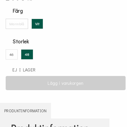
Färg
Marinblå
Vit
Storlek
46
48
EJ I LAGER
Lägg i varukorgen
PRODUKTINFORMATION