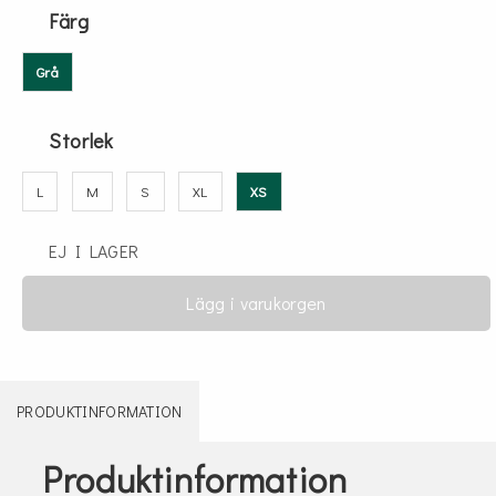
Färg
Grå
Storlek
L
M
S
XL
XS
EJ I LAGER
Lägg i varukorgen
PRODUKTINFORMATION
Produktinformation