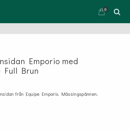
0
D
Insidan Emporio med
 Full Brun
insidan från Equipe Emporio. Mässingspännen.