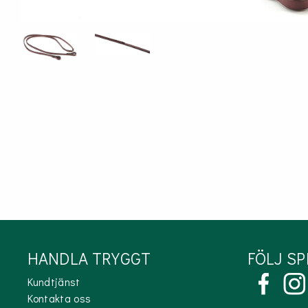
ÖVRIGT
Sadelskydd & stigbygelskydd
Benlindor och Boots
Täcke
Huvor
Muggmedel
HANDLA TRYGGT
FÖLJ S
Kundtjänst
Kontakta oss