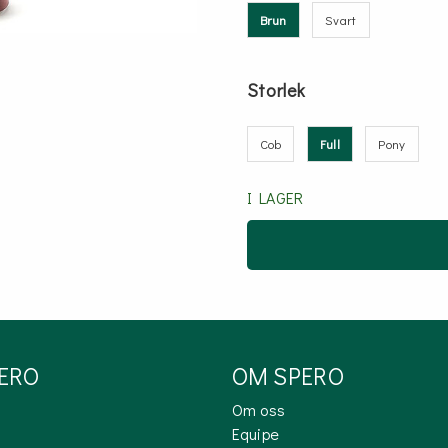
Brun
Svart
Storlek
Cob
Full
Pony
I LAGER
PERO
OM SPERO
Om oss
Equipe