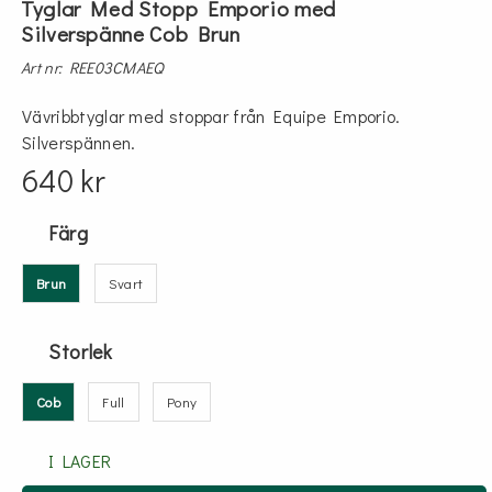
Tyglar Med Stopp Emporio med
Silverspänne Cob Brun
Art nr: REE03CMAEQ
Vävribbtyglar med stoppar från Equipe Emporio.
Silverspännen.
640 kr
Färg
Brun
Svart
Storlek
Cob
Full
Pony
I LAGER