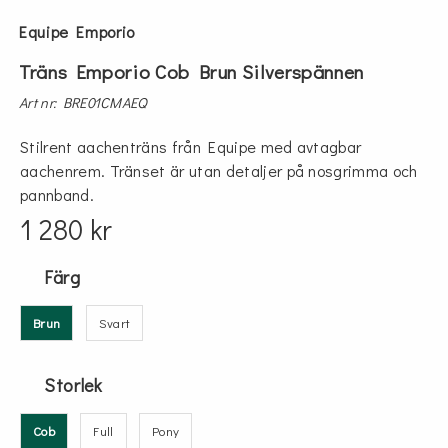
Equipe Emporio
Träns Emporio Cob Brun Silverspännen
Art nr: BRE01CMAEQ
Stilrent aachenträns från Equipe med avtagbar
aachenrem. Tränset är utan detaljer på nosgrimma och
pannband.
1 280 kr
Färg
Brun
Svart
Storlek
Cob
Full
Pony