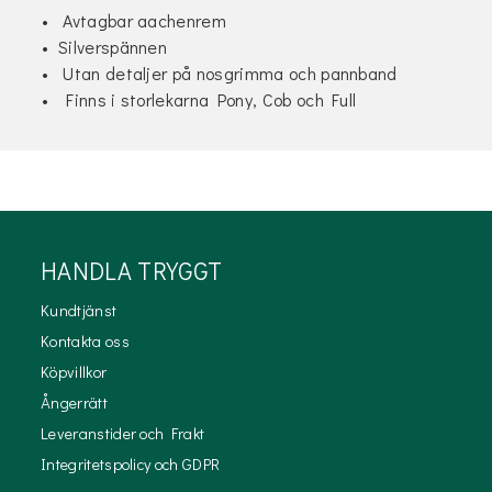
• Avtagbar aachenrem
• Silverspännen
• Utan detaljer på nosgrimma och pannband
• Finns i storlekarna Pony, Cob och Full
HANDLA TRYGGT
Kundtjänst
Kontakta oss
Köpvillkor
Ångerrätt
Leveranstider och Frakt
Integritetspolicy och GDPR