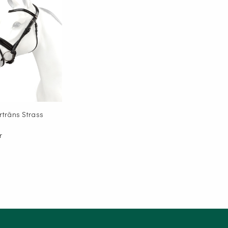
rträns Strass
r