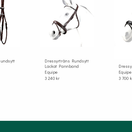
Rundsytt
Dressyrträns Rundsytt
Lackat Pannband
Dressy
Equipe
Equipe
3 240 kr
3 700 k