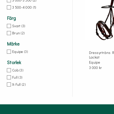
3 000-3 500
(
2
)
3 500-4 000
(
1
)
ÖVRIGT
Färg
Sadelskydd & stigbygelskydd
Svart
(
3
)
Benlindor och Boots
Brun
(
2
)
Täcke
Märke
Huvor
Equipe
(
3
)
Muggmedel
Dressyrträns 
Lackat
Storlek
Equipe
3 000 kr
Cob
(
3
)
Full
(
3
)
X-Full
(
2
)