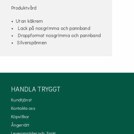
Produktvård
• Utan käkrem
• Lack på nosgrimma och pannband
• Droppformat nosgrimma och pannband
• Silverspännen
HANDLA TRYGGT
Kundtjänst
Kontakta oss
Köpvillkor
Ångerrätt
Leveranstider och Frakt