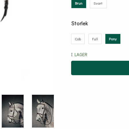
Brun
Svart
Storlek
Cob
Full
Pony
I LAGER