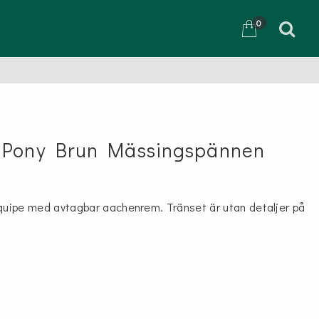
0
D
 Pony Brun Mässingspännen
Equipe med avtagbar aachenrem. Tränset är utan detaljer på