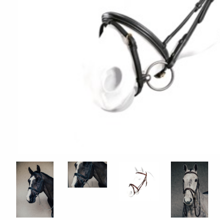
ÖVRIGT
Sadelskydd & stigbygelskydd
Benlindor och Boots
Täcke
Huvor
Muggmedel