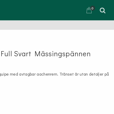
0
D
Full Svart Mässingspännen
Equipe med avtagbar aachenrem. Tränset är utan detaljer på