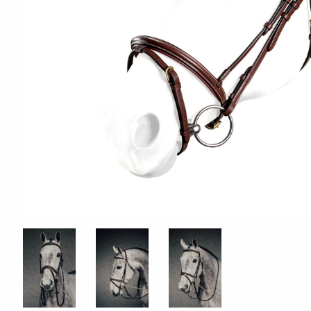
ÖVRIGT
Sadelskydd & stigbygelskydd
Benlindor och Boots
Täcke
Huvor
Muggmedel