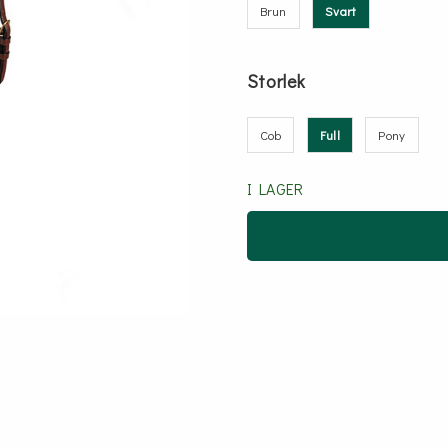
Brun
Svart
Storlek
Cob
Full
Pony
I LAGER