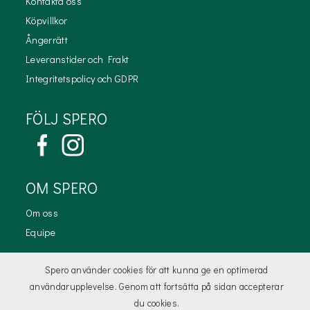
Kontakta oss
Köpvillkor
Ångerrätt
Leveranstider och Frakt
Integritetspolicy och GDPR
FÖLJ SPERO
OM SPERO
Om oss
Equipe
KONTAKTA OSS
Spero använder cookies för att kunna ge en optimerad
användarupplevelse. Genom att fortsätta på sidan accepterar
kundtjanst@spero.se
du cookies.