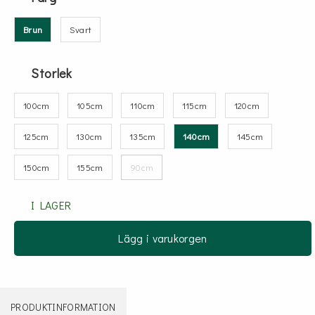
Brun
Svart
Storlek
100cm
105cm
110cm
115cm
120cm
125cm
130cm
135cm
140cm
145cm
150cm
155cm
90cm
I LAGER
Lägg i varukorgen
PRODUKTINFORMATION