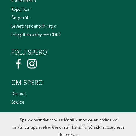
Kontakta oss
Köpvillkor
Ångerrätt
Leveranstider och Frakt
Integritetspolicy och GDPR
FÖLJ SPERO
OM SPERO
Om oss
Equipe
KONTAKTA OSS
Spero använder cookies för att kunna ge en optimerad
användarupplevelse. Genom att fortsätta på sidan accepterar
kundtjanst@spero.se
du cookies.