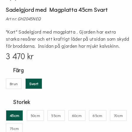
Sadelgjord med Magplatta 45cm Svart
Art nr: GH2045NEQ
"Kort" Sadelgjord med magplatta . Gjorden har extra
starka resårer och ett kraftigt läder på utsidan som skydd
för broddarna. Insidan på gjorden har mjukt kalvskinn.
3 470 kr
Färg
Brun
Svart
Storlek
45cm
50cm
55cm
60cm
65cm
70cm
75cm