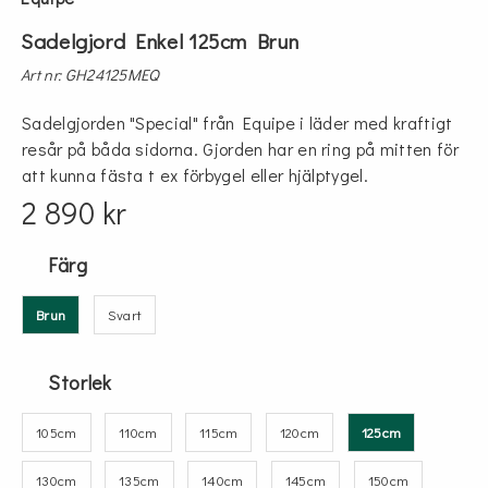
Sadelgjord Enkel 125cm Brun
Art nr: GH24125MEQ
Sadelgjorden "Special" från Equipe i läder med kraftigt
resår på båda sidorna. Gjorden har en ring på mitten för
att kunna fästa t ex förbygel eller hjälptygel.
2 890 kr
Färg
Brun
Svart
Storlek
105cm
110cm
115cm
120cm
125cm
130cm
135cm
140cm
145cm
150cm