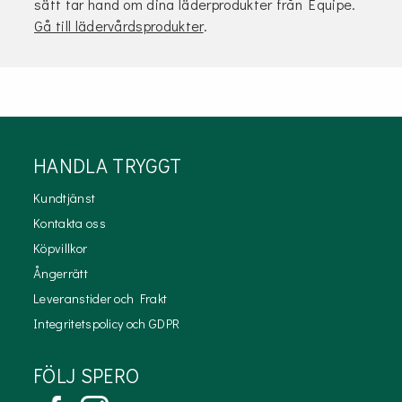
sätt tar hand om dina läderprodukter från Equipe.
Gå till lädervårdsprodukter
.
HANDLA TRYGGT
Kundtjänst
Kontakta oss
Köpvillkor
Ångerrätt
Leveranstider och Frakt
Integritetspolicy och GDPR
FÖLJ SPERO