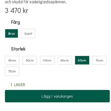
och skydd för sadelgjordsspännen.
3 470 kr
Färg
Brun
Svart
Storlek
45cm
50cm
55cm
60cm
65cm
70cm
75cm
I LAGER
Lägg i varukorgen