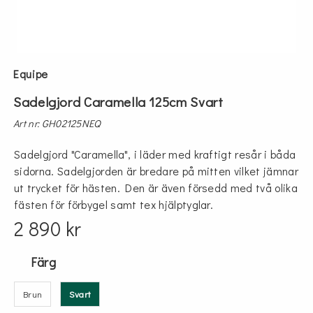
Equipe
Sadelgjord Caramella 125cm Svart
Art nr: GH02125NEQ
Sadelgjord "Caramella", i läder med kraftigt resår i båda
sidorna. Sadelgjorden är bredare på mitten vilket jämnar
ut trycket för hästen. Den är även försedd med två olika
fästen för förbygel samt tex hjälptyglar.
2 890 kr
Färg
Brun
Svart