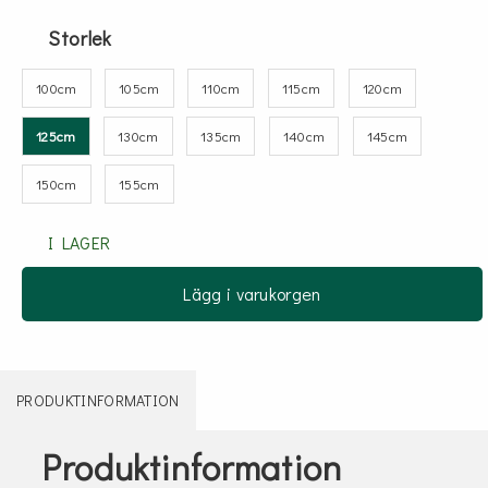
Storlek
100cm
105cm
110cm
115cm
120cm
125cm
130cm
135cm
140cm
145cm
150cm
155cm
I LAGER
Lägg i varukorgen
PRODUKTINFORMATION
Produktinformation