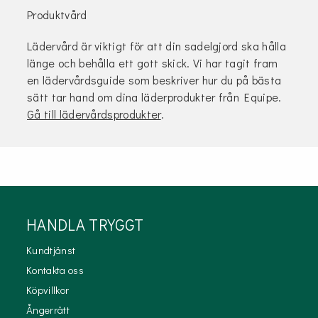
Produktvård
Lädervård är viktigt för att din sadelgjord ska hålla
länge och behålla ett gott skick. Vi har tagit fram
en lädervårdsguide som beskriver hur du på bästa
sätt tar hand om dina läderprodukter från Equipe.
Gå till lädervårdsprodukter
.
HANDLA TRYGGT
Kundtjänst
Kontakta oss
Köpvillkor
Ångerrätt