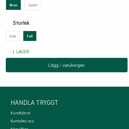
Brun
Svart
Storlek
Cob
Full
I LAGER
Lägg i varukorgen
HANDLA TRYGGT
Kundtjänst
Kontakta oss
Köpvillkor