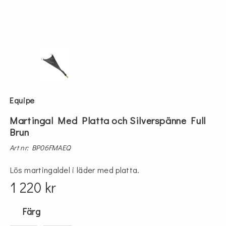
Equipe
Martingal Med Platta och Silverspänne Full
Brun
Art nr: BP06FMAEQ
Lös martingaldel i läder med platta.
1 220 kr
Färg