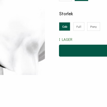
Storlek
Cob
Full
Pony
I LAGER