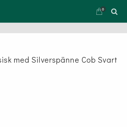
0
D
sisk med Silverspänne Cob Svart