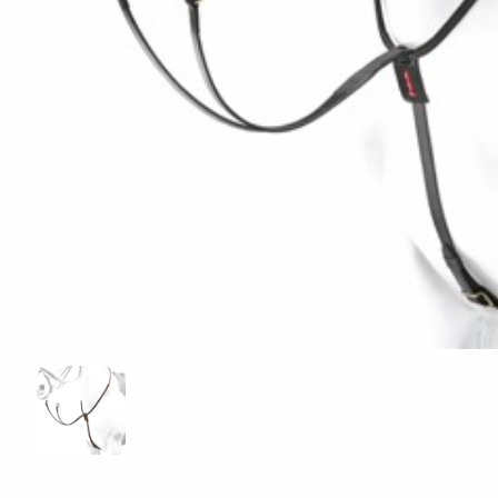
ÖVRIGT
Sadelskydd & stigbygelskydd
Benlindor och Boots
Täcke
Huvor
Muggmedel