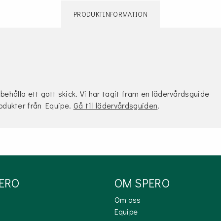
PRODUKTINFORMATION
 behålla ett gott skick. Vi har tagit fram en lädervårdsguide
rodukter från Equipe.
Gå till lädervårdsguiden
.
PERO
OM SPERO
Om oss
Equipe