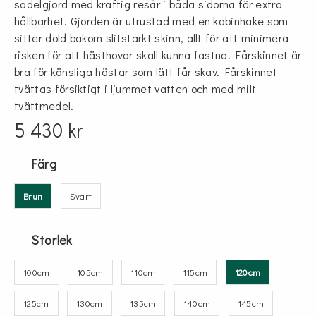
sadelgjord med kraftig resår i båda sidorna för extra
hållbarhet. Gjorden är utrustad med en kabinhake som
sitter dold bakom slitstarkt skinn, allt för att minimera
risken för att hästhovar skall kunna fastna. Fårskinnet är
bra för känsliga hästar som lätt får skav. Fårskinnet
tvättas försiktigt i ljummet vatten och med milt
tvättmedel.
5 430 kr
Färg
Brun
Svart
Storlek
100cm
105cm
110cm
115cm
120cm
125cm
130cm
135cm
140cm
145cm