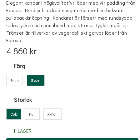
Elegant kandar i högkvalitativt läder med vit padding från
Equipe. Bred och lackad nosgrimma med en bekväm
pullabackknäppning. Kandaret är försett med rundsydda
sidostycken och pannband med strass. Tyglar ingår ej.
Tränset är tillverkat av vegetabiliskt garvat läder från
Europa.
4 860 kr
Färg
Brun
Svart
Storlek
Cob
Full
X-Full
I LAGER