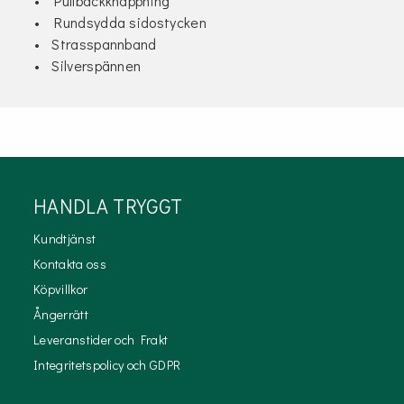
• Pullbackknäppning
• Rundsydda sidostycken
• Strasspannband
• Silverspännen
HANDLA TRYGGT
Kundtjänst
Kontakta oss
Köpvillkor
Ångerrätt
Leveranstider och Frakt
Integritetspolicy och GDPR