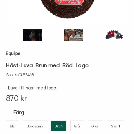
Equipe
Häst-Luva Brun med Röd Logo
Art nr: CUFMAR
Luva till häst med logo.
870 kr
Färg
Blå
Bordeaux
Brun
Grå
Grön
Svart