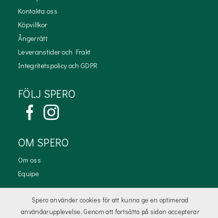
Kontakta oss
Köpvillkor
Ångerrätt
Leveranstider och Frakt
Integritetspolicy och GDPR
FÖLJ SPERO
OM SPERO
Om oss
Equipe
KONTAKTA OSS
Spero använder cookies för att kunna ge en optimerad
användarupplevelse. Genom att fortsätta på sidan accepterar