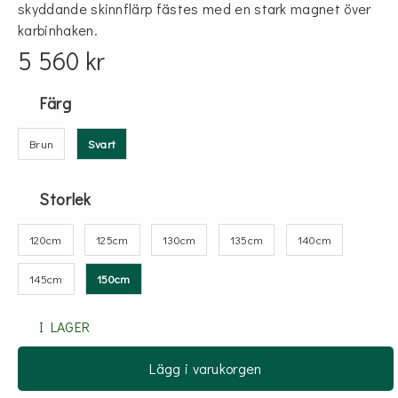
skyddande skinnflärp fästes med en stark magnet över
karbinhaken.
5 560 kr
Färg
Brun
Svart
Storlek
120cm
125cm
130cm
135cm
140cm
145cm
150cm
I LAGER
Lägg i varukorgen